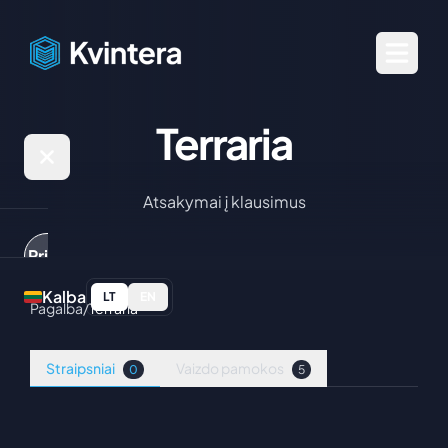
Terraria
Atsakymai į klausimus
Prisijungti
Kalba
LT
EN
Pagalba
/
Terraria
Žaidimų
serveriai
Straipsniai
Vaizdo pamokos
0
5
Paslaugos
Minecraft:
Java