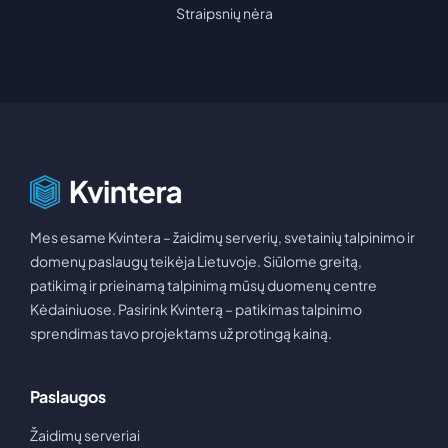
Edition
Sužinok
Svetainių
Straipsnių nėra
Nuo
1,00
€
talpinimas
Patikimas
FiveM
Naujienos
Kontaktai
pagrindas
tavo svetainei
Nuo
Kvinteros
1,50
naujienos ir
€
įžvalgos
Domenai
Counter-
Rask
Pagalba
Strike 1.6
domeno
vardą savo
Atsakymai
Nuo
1,00
€
projektui
ir naudinga
informacija
Mes esame Kvintera – žaidimų serverių, svetainių talpinimo ir
Valheim
Discord Bot
domenų paslaugų teikėja Lietuvoje. Siūlome greitą,
Turinio
Nuo
1,50
Botams, muzikai
€
patikimą ir prieinamą talpinimą mūsų duomenų centre
ir
kūrėjams
bendruomenėms
Kėdainiuose. Pasirink Kvinterą – patikimas talpinimo
Partnerystės
SA-
transliuotojams
sprendimas tavo projektams už protingą kainą.
Dedikuoti
ir kūrėjams
MP
serveriai
Nuo
1,00
Paslaugos
Resursai
€
projektams
be
Žaidimų serveriai
kompromisų
RuneScape: