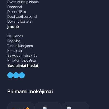
Svetainių talpinimas
Dragonwilds
Domenai
Nuo
2,25
€
Discord Bot
Dedikuoti serveriai
Dovanų kortelė
Counter-
Įmonė
Strike 2
Nuo
1,50
€
Naujienos
Pagalba
Multi
Turinio kūrėjams
Theft
Kontaktai
Auto
Sąlygos ir taisyklės
Privatumo politika
Nuo
1,50
€
Socialiniai tinklai
Kiti
žaidimai
Priimami mokėjimai