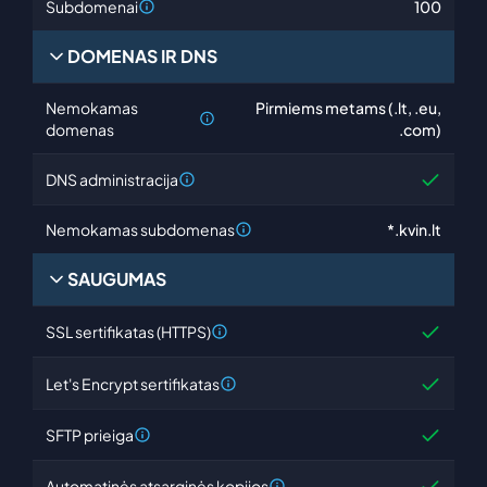
Subdomenai
100
DOMENAS IR DNS
Nemokamas
Pirmiems metams (.lt, .eu,
domenas
.com)
DNS administracija
Nemokamas subdomenas
*.kvin.lt
SAUGUMAS
SSL sertifikatas (HTTPS)
Let's Encrypt sertifikatas
SFTP prieiga
Automatinės atsarginės kopijos