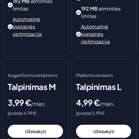
192 MB
atminties
Dragonwilds
limitas
192 MB
atminties
Nuo
2,25
€
limitas
Automatinė
svetainės
Automatinė
Counter-
optimizacija
svetainės
Strike 2
optimizacija
Nuo
1,50
€
Multi
Theft
Auto
Augančioms svetainėms
Mažiems verslams
Nuo
1,50
€
Talpinimas M
Talpinimas L
Kiti
3,99
€
4,99
€
/mėn.
/mėn.
žaidimai
Įprastai 4,99 €
Įprastai 5,99 €
Užsisakyti
Užsisakyti