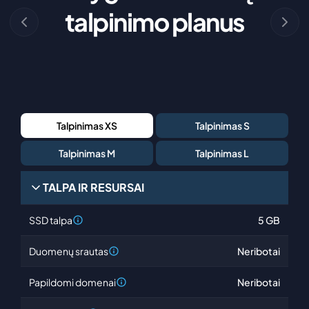
talpinimo planus
Talpinimas XS
Talpinimas S
Talpinimas M
Talpinimas L
TALPA IR RESURSAI
SSD talpa
5 GB
Duomenų srautas
Neribotai
Papildomi domenai
Neribotai