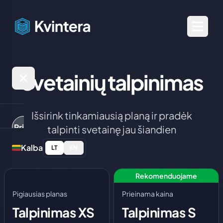
Svetainių talpinimas
Išsirink tinkamiausią planą ir pradėk
Prisijungti
talpinti svetainę jau šiandien
Kalba
LT
EN
Žaidimų
serveriai
Rekomenduojame
Pigiausias planas
Prieinama kaina
Paslaugos
Minecraft:
Talpinimas XS
Talpinimas S
Java