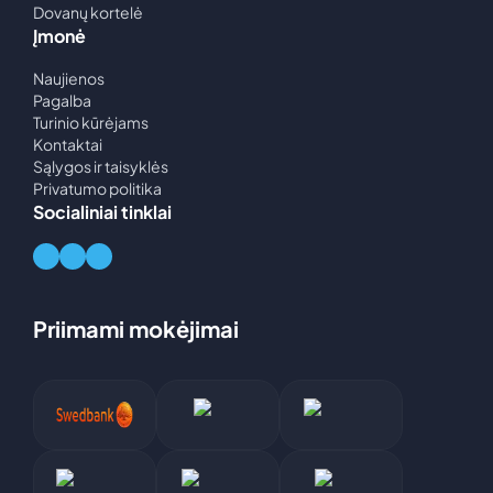
Dovanų kortelė
Įmonė
Naujienos
Pagalba
Turinio kūrėjams
Kontaktai
Sąlygos ir taisyklės
Privatumo politika
Socialiniai tinklai
Priimami mokėjimai