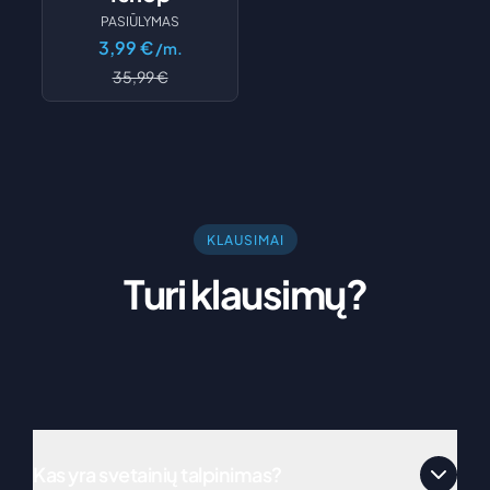
PASIŪLYMAS
3,99
€
/m.
35,99
€
KLAUSIMAI
Turi klausimų?
Kas yra svetainių talpinimas?