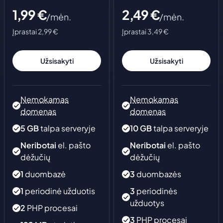
Edition
Sužinok
Svetainių
1,99
€
2,49
€
Nuo
1,00
€
/mėn.
/mėn.
talpinimas
Patikimas
Įprastai 2,99 €
Įprastai 3,49 €
FiveM
Naujienos
Kontaktai
pagrindas
tavo svetainei
Nuo
Kvinteros
1,50
naujienos ir
€
Užsisakyti
Užsisakyti
įžvalgos
Domenai
Counter-
Rask
Pagalba
Strike 1.6
domeno
vardą savo
Atsakymai
Nemokamas
Nemokamas
Nuo
1,00
€
projektui
ir naudinga
domenas
domenas
informacija
Valheim
Discord Bot
5
GB
talpa serveryje
10
GB
talpa serveryje
Turinio
Nuo
1,50
Botams, muzikai
€
ir
kūrėjams
Neribotai
el. pašto
Neribotai
el. pašto
bendruomenėms
dėžučių
Partnerystės
dėžučių
SA-
transliuotojams
Dedikuoti
ir kūrėjams
MP
1
duombazė
3
duombazės
serveriai
Nuo
1
periodinė užduotis
3
periodinės
1,00
Resursai
€
užduotys
projektams
2
PHP procesai
be
3
PHP procesai
kompromisų
RuneScape: