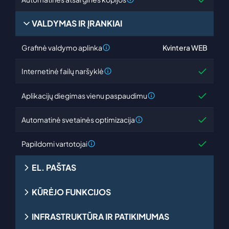
VALDYMAS IR ĮRANKIAI
Grafinė valdymo aplinka
Kvintera WEB
Internetinė failų naršyklė
Aplikacijų diegimas vienu paspaudimu
Automatinė svetainės optimizacija
Papildomi vartotojai
EL. PAŠTAS
KŪRĖJO FUNKCIJOS
El. pašto dėžutės
Neribotai
SMTP siuntimas
Su TLS/SSL apsauga
INFRASTRUKTŪRA IR PATIKIMUMAS
MySQL duombazės
1