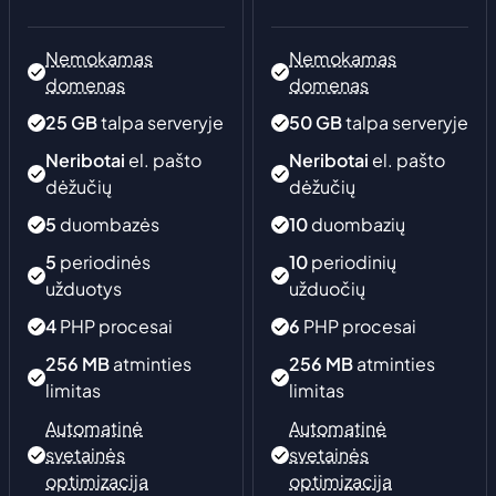
Nemokamas
Nemokamas
domenas
domenas
25
GB
talpa serveryje
50
GB
talpa serveryje
Neribotai
el. pašto
Neribotai
el. pašto
dėžučių
dėžučių
5
duombazės
10
duombazių
5
periodinės
10
periodinių
užduotys
užduočių
4
PHP procesai
6
PHP procesai
256 MB
atminties
256 MB
atminties
limitas
limitas
Automatinė
Automatinė
svetainės
svetainės
optimizacija
optimizacija