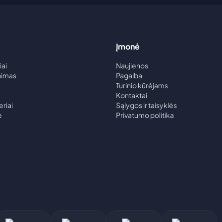
Įmonė
iai
Naujienos
inimas
Pagalba
Turinio kūrėjams
Kontaktai
eriai
Sąlygos ir taisyklės
ė
Privatumo politika