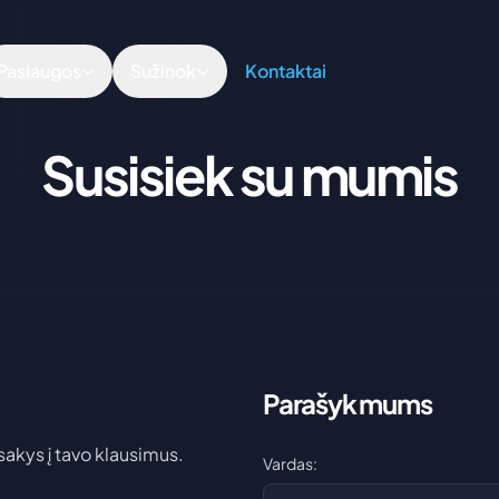
Paslaugos
Sužinok
Kontaktai
Susisiek su mumis
Parašyk mums
sakys į tavo klausimus.
Vardas: