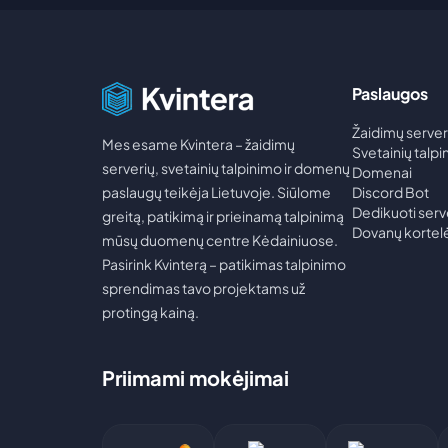
Paslaugos
Žaidimų server
Mes esame Kvintera – žaidimų
Svetainių talp
serverių, svetainių talpinimo ir domenų
Domenai
paslaugų teikėja Lietuvoje. Siūlome
Discord Bot
Dedikuoti serv
greitą, patikimą ir prieinamą talpinimą
Dovanų kortel
mūsų duomenų centre Kėdainiuose.
Pasirink Kvinterą – patikimas talpinimo
sprendimas tavo projektams už
protingą kainą.
Priimami mokėjimai