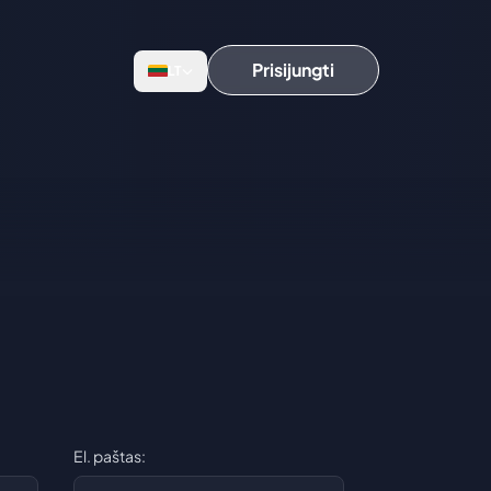
Prisijungti
LT
El. paštas: