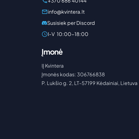
+370 686 40144
info@kvintera.lt
Susisiek per Discord
I-V
10:00-18:00
Įmonė
IĮ Kvintera
Įmonės kodas: 306766838
P. Lukšio g. 2, LT-57199 Kėdainiai, Lietuva