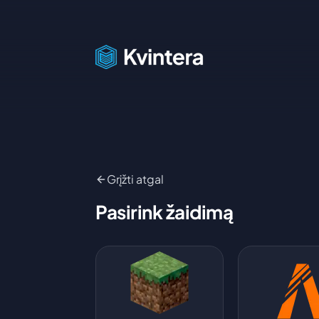
Grįžti atgal
Pasirink žaidimą