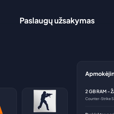
Paslaugų užsakymas
Apmokėjim
2
GB RAM -
Ž
Counter-Strike 