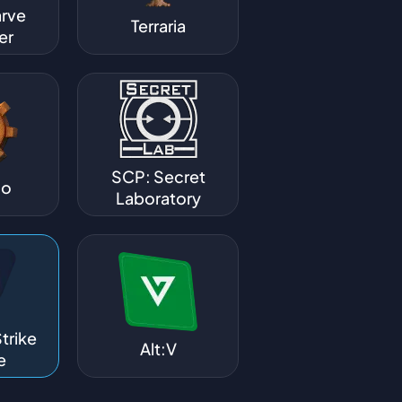
arve
Terraria
er
SCP: Secret
io
Laboratory
trike
Alt:V
e