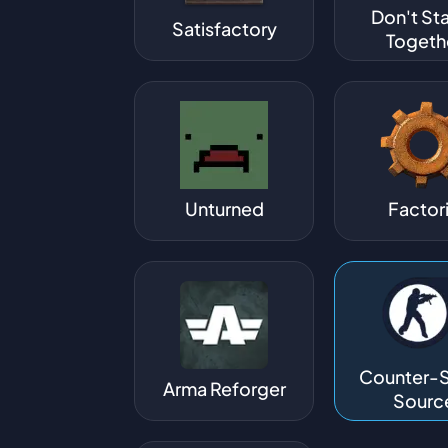
Don't St
Satisfactory
Togeth
Unturned
Factor
Counter-S
Arma Reforger
Sourc