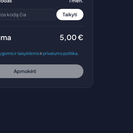
riodas
1 mėn.
Taikyti
uma
5,00
€
ygomis ir taisyklėmis
ir
privatumo politika
.
Apmokėti