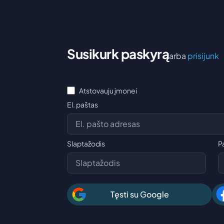
Susikurk paskyrą
arba
prisijunk
Atstovauju įmonei
El. paštas
Slaptažodis
P
Tęsti su Google