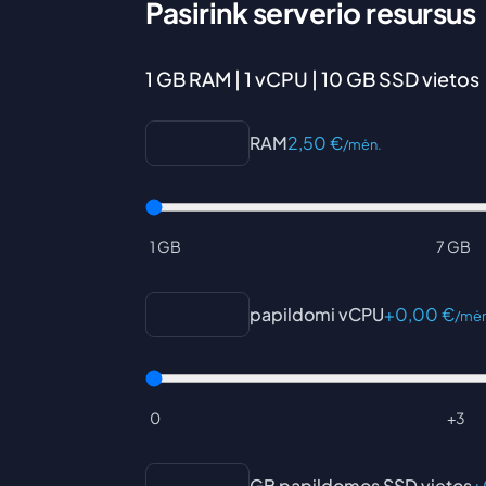
Pasirink serverio resursus
1 GB RAM | 1 vCPU | 10 GB SSD vietos
RAM
2,50
€
/mėn.
1 GB
7 GB
papildomi vCPU
+
0,00
€
/mėn
0
+3
GB papildomos SSD vietos
+