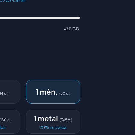
/mėn.
+70 GB
1 mėn.
14
d.
)
(
30
d.
)
1 metai
(
180
d.
)
(
365
d.
)
ida
20
%
nuolaida