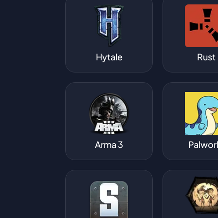
Hytale
Rust
Arma 3
Palwor