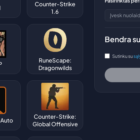
Pasirinktas pe
Counter-Strike
M
1.6
Bendra s
Sutinku su
sąl
RuneScape:
P
Dragonwilds
Counter-Strike:
t Auto
Global Offensive