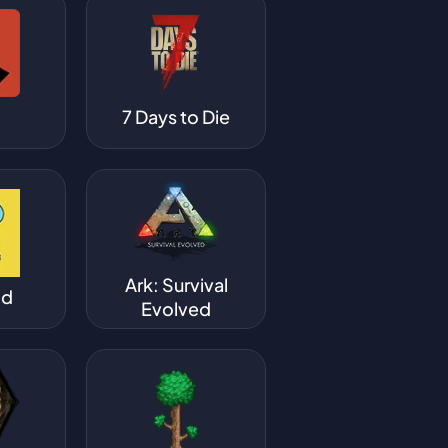
7 Days to Die
Ark: Survival
ld
Evolved