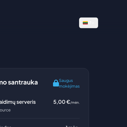
LT
Saugus
o santrauka
mokėjimas
aidimų serveris
5,00
€
/mėn.
Source