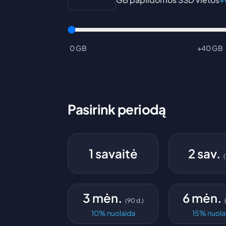
0 GB
+40 GB
Pasirink periodą
1 savaitė
2 sav.
(
3 mėn.
6 mėn.
(
90
d.
)
10
%
nuolaida
15
%
nuola