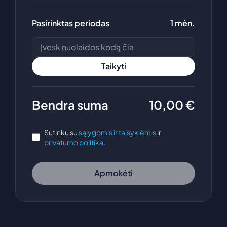
Pasirinktas periodas
1 mėn.
Taikyti
Bendra suma
10,00
€
Sutinku su
sąlygomis ir taisyklėmis
ir
privatumo politika
.
Apmokėti