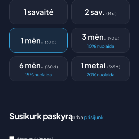
1 savaitė
2 sav.
(
14
d.
)
3 mėn.
1 mėn.
(
90
d.
)
(
30
d.
)
10
%
nuolaida
6 mėn.
1 metai
(
180
d.
)
(
365
d.
)
15
%
nuolaida
20
%
nuolaida
Susikurk paskyrą
arba
prisijunk
Atstovauju įmonei