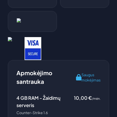
Apmokėjimo
Saugus
mokėjimas
santrauka
4
GB RAM -
Žaidimų
10,00
€
/mėn.
serveris
Counter-Strike 1.6