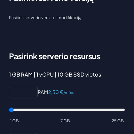
Pasirink serverio versiją ir modifikaciją
Pasirink serverio resursus
1 GB RAM | 1 vCPU | 10 GB SSD vietos
RAM
2,50
€
/mėn.
1 GB
7 GB
25 GB