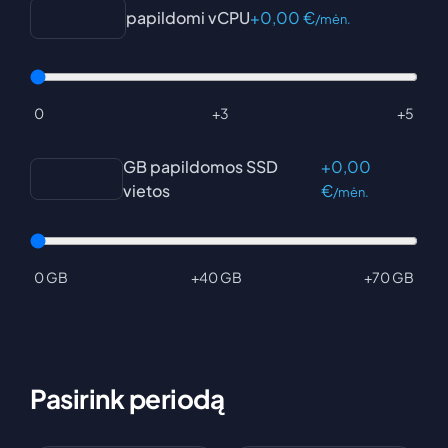
papildomi vCPU
+
0,00
€
/mėn.
0
+3
+5
GB papildomos SSD
+
0,00
vietos
€
/mėn.
0 GB
+40 GB
+70 GB
Pasirink periodą