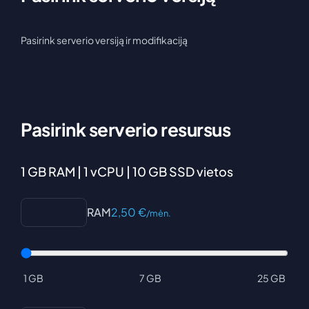
Pasirink serverio versiją ir modifikaciją
Pasirink serverio resursus
1 GB RAM | 1 vCPU | 10 GB SSD vietos
RAM
2,50
€
/mėn.
1 GB
7 GB
25 GB