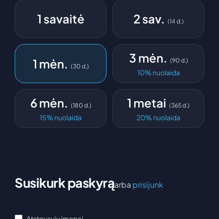
1 savaitė
2 sav.
(
14
d.
)
3 mėn.
1 mėn.
(
90
d.
)
(
30
d.
)
10
%
nuolaida
6 mėn.
1 metai
(
180
d.
)
(
365
d.
)
15
%
nuolaida
20
%
nuolaida
Susikurk paskyrą
arba
prisijunk
Atstovauju įmonei