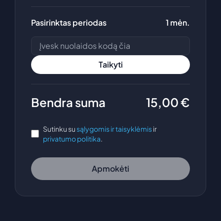
Pasirinktas periodas
1 mėn.
Taikyti
Bendra suma
15,00
€
Sutinku su
sąlygomis ir taisyklėmis
ir
privatumo politika
.
Apmokėti