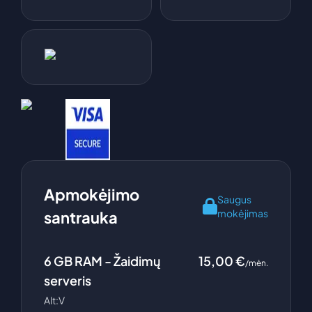
Apmokėjimo
Saugus
mokėjimas
santrauka
6
GB RAM -
Žaidimų
15,00
€
/mėn.
serveris
Alt:V