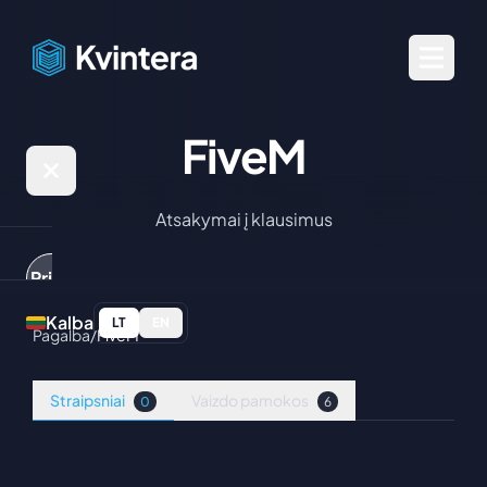
FiveM
Atsakymai į klausimus
Prisijungti
Kalba
LT
EN
Pagalba
/
FiveM
Žaidimų
serveriai
Straipsniai
Vaizdo pamokos
0
6
Paslaugos
Minecraft:
Java