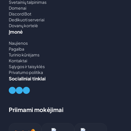
Svetainių talpinimas
Dragonwilds
Domenai
Nuo
2,25
€
Discord Bot
Dedikuoti serveriai
Dovanų kortelė
Counter-
Įmonė
Strike 2
Nuo
1,50
€
Naujienos
Pagalba
Multi
Turinio kūrėjams
Theft
Kontaktai
Auto
Sąlygos ir taisyklės
Privatumo politika
Nuo
1,50
€
Socialiniai tinklai
Kiti
žaidimai
Priimami mokėjimai