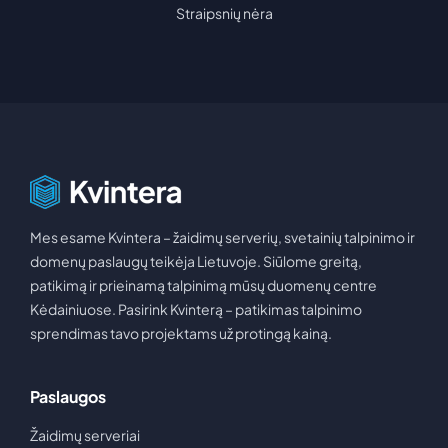
Edition
Sužinok
Svetainių
Straipsnių nėra
Nuo
1,00
€
talpinimas
Patikimas
FiveM
Naujienos
Kontaktai
pagrindas
tavo svetainei
Nuo
Kvinteros
1,50
naujienos ir
€
įžvalgos
Domenai
Counter-
Rask
Pagalba
Strike 1.6
domeno
vardą savo
Atsakymai
Nuo
1,00
€
projektui
ir naudinga
informacija
Mes esame Kvintera – žaidimų serverių, svetainių talpinimo ir
Valheim
Discord Bot
domenų paslaugų teikėja Lietuvoje. Siūlome greitą,
Turinio
Nuo
1,50
Botams, muzikai
€
patikimą ir prieinamą talpinimą mūsų duomenų centre
ir
kūrėjams
bendruomenėms
Kėdainiuose. Pasirink Kvinterą – patikimas talpinimo
Partnerystės
SA-
transliuotojams
sprendimas tavo projektams už protingą kainą.
Dedikuoti
ir kūrėjams
MP
serveriai
Nuo
1,00
Paslaugos
Resursai
€
projektams
be
Žaidimų serveriai
kompromisų
RuneScape: